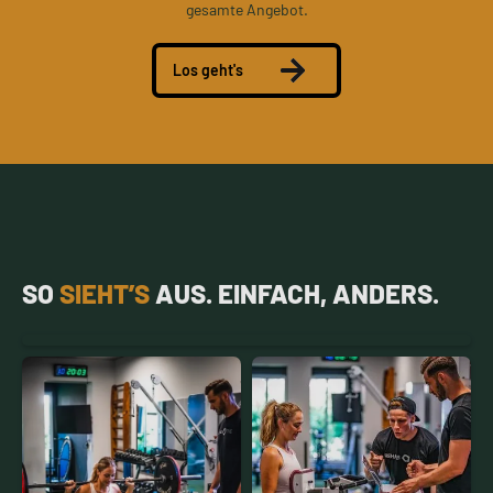
gesamte Angebot.
Los geht's
SO
SIEHT’S
AUS. EINFACH, ANDERS.