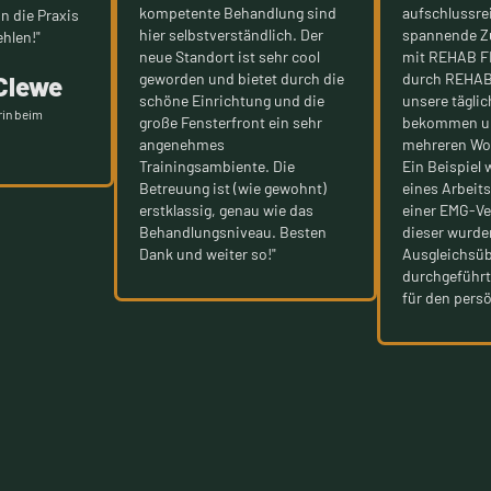
kompetente Behandlung sind
aufschlussre
nn die Praxis
hier selbstverständlich. Der
spannende Z
hlen!"
neue Standort ist sehr cool
mit REHAB FI
geworden und bietet durch die
durch REHAB 
 Clewe
schöne Einrichtung und die
unsere tägli
rin beim
große Fensterfront ein sehr
bekommen un
angenehmes
mehreren Wor
Trainingsambiente. Die
Ein Beispiel 
Betreuung ist (wie gewohnt)
eines Arbeits
erstklassig, genau wie das
einer EMG-Ve
Behandlungsniveau. Besten
dieser wurde
Dank und weiter so!"
Ausgleichsü
durchgeführt
für den persö
Slide 2 of 5.