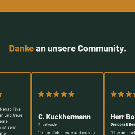
Danke
an unsere Community.
 Rehab Five
C. Kuckhermann
Herr B
en und freue
eine
Privatkunde
Gesigora & Bo
 ist sehr
"Freundliche Leute und extrem
"Eine angen
mmer