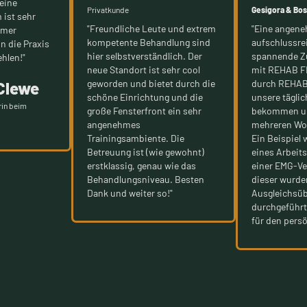
eine
Privatkunde
Gesigora & Bo
 ist sehr
"Freundliche Leute und extrem
"Eine angen
mmer
kompetente Behandlung sind
aufschlussre
nn die Praxis
hier selbstverständlich. Der
spannende Z
hlen!"
neue Standort ist sehr cool
mit REHAB FI
geworden und bietet durch die
durch REHAB 
 Clewe
schöne Einrichtung und die
unsere tägli
rin beim
große Fensterfront ein sehr
bekommen un
angenehmes
mehreren Wor
Trainingsambiente. Die
Ein Beispiel 
Betreuung ist (wie gewohnt)
eines Arbeits
erstklassig, genau wie das
einer EMG-Ve
Behandlungsniveau. Besten
dieser wurde
Dank und weiter so!"
Ausgleichsü
durchgeführt
für den persö