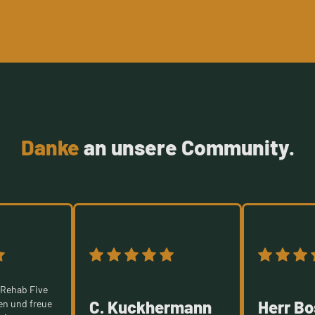
Danke
an unsere Community.
 Rehab Five
C. Kuckhermann
Herr B
en und freue