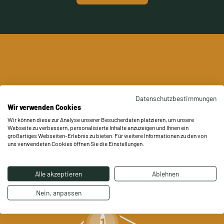
Datenschutzbestimmungen
EINMALIGES KONZEPT
VON REHAB FIVE.
Wir verwenden Cookies
Wir können diese zur Analyse unserer Besucherdaten platzieren, um unsere
Durch unser innovatives und neues 5-Säulen Behandlungsprinzip
Webseite zu verbessern, personalisierte Inhalte anzuzeigen und Ihnen ein
gehen wir komplett neue Wege. REHAB FIVE steht für modernste
großartiges Webseiten-Erlebnis zu bieten. Für weitere Informationen zu den von
Physiotherapie, individuell angepasst auf Deine Bedürfnisse.
uns verwendeten Cookies öffnen Sie die Einstellungen.
Unser Ziel? Deine Gesundheit.
Alle akzeptieren
Ablehnen
Nein, anpassen
1