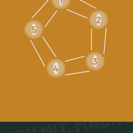
2
5
3
4
ACH MIT. MACH D