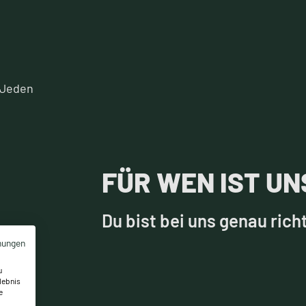
FÜR WEN IST U
Du bist bei uns genau rich
mungen
u
lebnis
e