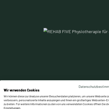
Datenschutzbestim
Wir verwenden Cookies
Wir können diese zur Analyse unserer Besucherdaten platzieren, um unsere Webseite z
verbessern, personalisierte Inhalte anzuzeigen und Ihnen ein großartiges Webseiten-Er
zu bieten. Für weitere Informationen zu den von uns verwendeten Cookies öffnen Sie di
Einstellungen.