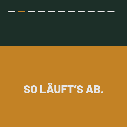
Slide 2 of 11.
SO LÄUFT’S AB.