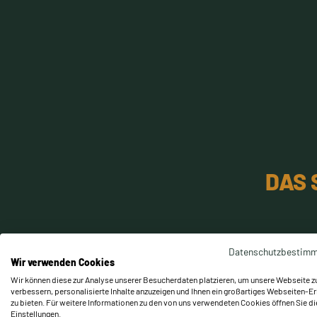
DAS 
Datenschutzbestim
Wir verwenden Cookies
Wir können diese zur Analyse unserer Besucherdaten platzieren, um unsere Webseite z
verbessern, personalisierte Inhalte anzuzeigen und Ihnen ein großartiges Webseiten-Er
zu bieten. Für weitere Informationen zu den von uns verwendeten Cookies öffnen Sie di
Einstellungen.