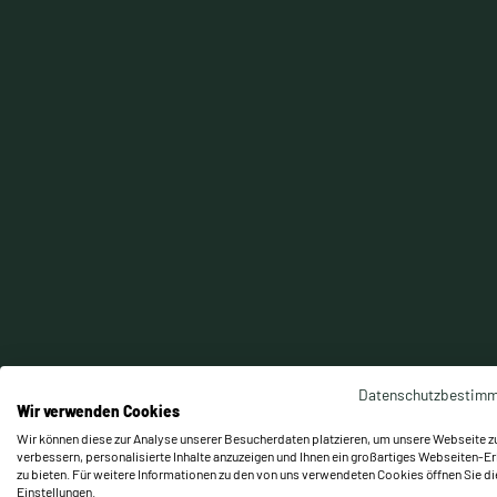
Modernes Team-Umf
großzügige Traini
Datenschutzbestim
Wir verwenden Cookies
Wir können diese zur Analyse unserer Besucherdaten platzieren, um unsere Webseite z
verbessern, personalisierte Inhalte anzuzeigen und Ihnen ein großartiges Webseiten-Er
zu bieten. Für weitere Informationen zu den von uns verwendeten Cookies öffnen Sie di
Einstellungen.