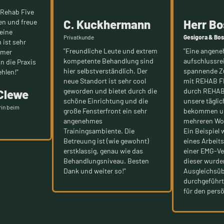
 Rehab Five
C. Kuckhermann
Herr B
en und freue
eine
Privatkunde
Gesigora & Bo
 ist sehr
"Freundliche Leute und extrem
"Eine angen
mmer
kompetente Behandlung sind
aufschlussre
nn die Praxis
hier selbstverständlich. Der
spannende Z
hlen!"
neue Standort ist sehr cool
mit REHAB FI
geworden und bietet durch die
durch REHAB 
 Clewe
schöne Einrichtung und die
unsere tägli
rin beim
große Fensterfront ein sehr
bekommen un
angenehmes
mehreren Wor
Trainingsambiente. Die
Ein Beispiel 
Betreuung ist (wie gewohnt)
eines Arbeits
erstklassig, genau wie das
einer EMG-Ve
Behandlungsniveau. Besten
dieser wurde
Dank und weiter so!"
Ausgleichsü
durchgeführt
für den persö