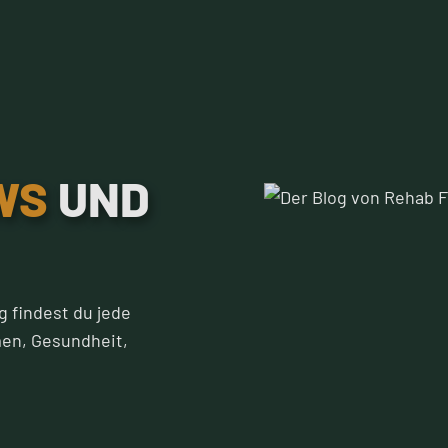
WS
UND
g findest du jede
en, Gesundheit,