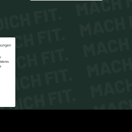
MACH M
ICH FIT.
MACH 
ICH FIT.
MACH 
mungen
DICH FIT.
MACH 
u
lebnis
DICH FIT.
e
MACH
 DICH FIT.
 DICH FIT.