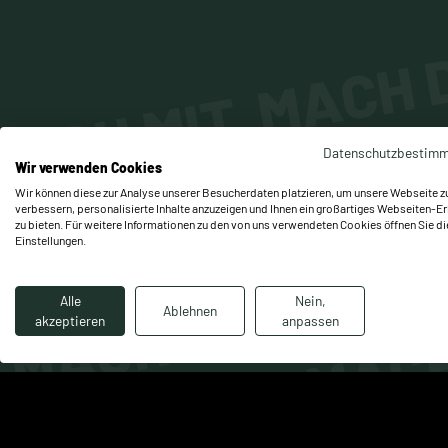
ACH MIT. MACH D
MACH MIT. MACH D
Datenschutzbestim
MACH MIT. MACH 
Wir verwenden Cookies
Wir können diese zur Analyse unserer Besucherdaten platzieren, um unsere Webseite z
verbessern, personalisierte Inhalte anzuzeigen und Ihnen ein großartiges Webseiten-Er
MACH MIT. MACH 
zu bieten. Für weitere Informationen zu den von uns verwendeten Cookies öffnen Sie di
Einstellungen.
MACH MIT. MACH
Alle
Nein,
Ablehnen
akzeptieren
anpassen
MACH MIT. MACH