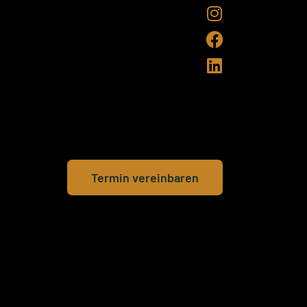



Termin vereinbaren