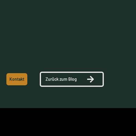
Monselli, C., et al. (2024). Rehabilitation Strategies After Hip
Arthroscopy... J. Clin. Med.
Palmer, A., et al. (2025). Arthroscopic hip surgery compared
with physiotherapy (FAIT Study). BJSM.
Kontakt
Zurück zum Blog