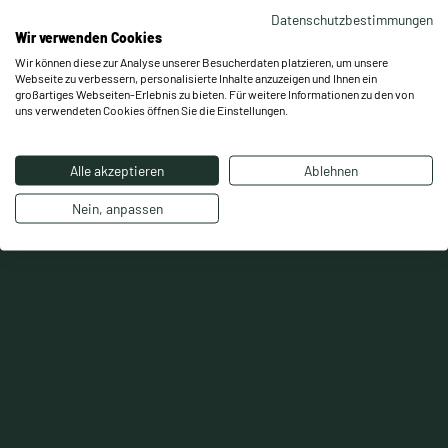
Datenschutzbestimmungen
Wir verwenden Cookies
Wir können diese zur Analyse unserer Besucherdaten platzieren, um unsere
Webseite zu verbessern, personalisierte Inhalte anzuzeigen und Ihnen ein
großartiges Webseiten-Erlebnis zu bieten. Für weitere Informationen zu den von
uns verwendeten Cookies öffnen Sie die Einstellungen.
Optimierung der Gelenkführung:
Alle akzeptieren
Ablehnen
Rumpf- & Beckenstabilität:
Nein, anpassen
Anpassung statt Stillstand: