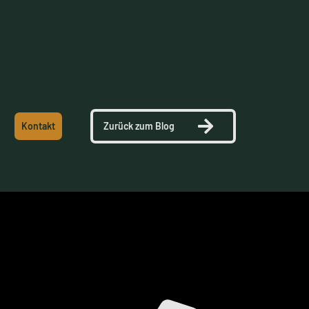
Osteoarthritis and Cartilage.
Hunter, D. J. et al. (2019). Osteoarthritis. The Lancet.
Kontakt
Zurück zum Blog