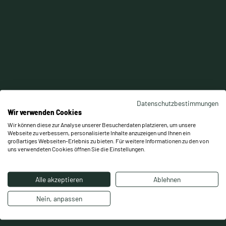
Kräftigung:
Knorpelernährung:
Koordination:
Datenschutzbestimmungen
Wir verwenden Cookies
Wir können diese zur Analyse unserer Besucherdaten platzieren, um unsere
Webseite zu verbessern, personalisierte Inhalte anzuzeigen und Ihnen ein
großartiges Webseiten-Erlebnis zu bieten. Für weitere Informationen zu den von
uns verwendeten Cookies öffnen Sie die Einstellungen.
Alle akzeptieren
Ablehnen
Nein, anpassen
Individuelle Steuerung:
Alltagsnähe: